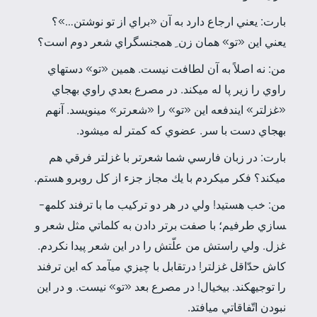
بارت: يعني ارجاع دارد به آن «براي از تو نوشتن…»؟
يعني اين «تو» همان زن ِ همجنس­گراي شعر دوم است؟
من: نه اصلاً به آن لطافت نيست. همين «تو» دست­هاي
راوي را زير پا له مي­كند. در مصرع بعدي راوي به­جاي
«غزل­تر» اين­دفعه اين «تو» را «شعرتر» مي­نويسد. آن­هم
به­جاي دست با سر. عضوي كه كمتر له­ می­شود.
بارت: در زبان فارسي شما شعرتر با غزل­تر فرقي هم
مي­كند؟ فكر مي­كردم با يك مجاز جزء از كل روبرو هستم.
من: خب هستيد! ولي در هر دو تركيب ما با ترفند كلمه­
سازي طرفيم؛ با صفت برتر دادن به كلماتي مثل شعر و
غزل. ولي راستش من علّتش را در اين شعر پيدا نكردم.
كاش حدّاقل غزل­تر! درتقابل با چيزي مي­آمد كه اين ترفند
را توجيه­كند. بي­خيال! در مصرع بعد «تو» نيست. و در اين
نبودن اتّفاقاتي مي­افتد.