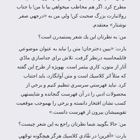
مطرح كرد. اگر هم مخاطب مي­خواهي بيا با من! با جناب
رولان­بارت بزرگ صحبت كن! ولي من به «درجه­ي صفر
نوشتار» معتقدم.
من: به نظرتان اين يك شعر پست­مدرن است؟
بارت: «ببين دخترجان! متن را نبايد به عنوان موضوعي
قابل­محاسبه درنظر گرفت. تلاش براي جداسازي مادّي
آثار از متون، كاري بي­ثمر است. به­ويژه از طرح اين گفته
كه مثلاً اثر كلاسيك است و متن آوانگارد، بايد اجتناب
كرد. نبايد فهرستي سرسري تنظيم كنيم و برخي از
محصولات ادبي را در آن فهرست گنجانده و شايسته­ي
كسب نشان افتخار دانسته و برخي را به­موجب موقعيت
تقويمي­شان بيرون از فهرست دانست.»
من: حالا بگوييد شما نظرتان راجع به اين شعر چيست؟
بارت: «آفرين! در نقّادي كلاسيك هرگز هيچ­گونه توجّهي