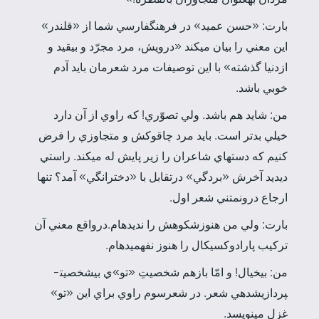
بارت: «حسن عميد» در فرهنگ­فارسي شما از «قلندر»
اين معني را بيان مي­كند «درويش، مرد مجرّد و بي­قيد و
از­دنيا گذشته» با اين توصيفات مرد شعرمان بايد آدم
خوبي باشد.
من: شايد هم باشد. ولي تصوّري! كه راوي از آن دارد
خيلي بدتر است. بايد مرد چاقوكش و متجاوزي را فرض
كنيم كه دست­هاي شاعران را زير پايش له مي­كند. راستي
ديديد آخرش «بردگي» درتقابل با «دخترانگي» آمد؟ تنها
ارجاع درون­متني شعر اول.
بارت: ولي من هنوزشكوهش را نديده­ام.درواقع معني آن
تركيب پارادوكسيكال را هنوز نفهميده­ام.
من: بي­خيال! و امّا بازهم شخصيتِ «تو»ي بي­شخصيت­
پردازي­شده­ي شعر. در شعرسوم راوي براي اين «تو»
غزل مي­نويسد.