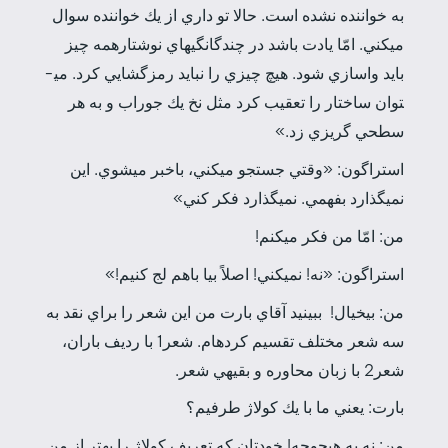
به خواننده نشده است. حالا تو داري از يك خواننده سوال
مي­كني. امّا يادت باشد در چندگانگي­هاي نوشتارهمه چيز
بايد واسازي شود. هيچ چيزي را نبايد رمزگشايي كرد. مي­
توان ساختار را تعقيب كرد مثل نخ يك جوراب و به هر
سطحي گريزي زد.»
استراگون: «وقتي جستجو مي­كني، باخبر مي­شوي. اين
نمي­گذارد بفهمي. نمي­گذارد فكر كني»
من: امّا من فكر مي­كنم!
استراگون: «نه! نمي­كني! اصلاً بيا با­هم لج كنيم!»
من: بي­خيال!
ببينيد آقاي بارت من اين شعر را براي نقد به
سه شعر مختلف تقسيم كرده­ام. شعر1 با رديف باران،
شعر2 با زبان محاوره و بقيه­ي شعر.
بارت: يعني ما با يك كولاژ طرفيم؟
من: نه به هيچ­وجه! خودتان كه تعريف كولاژ را بهتر از من