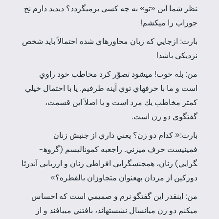
نظر شما اين «تو» به چه كسي برمي­گردد؟ ديديد دارم نخ
جوراب را مي­كشم!
بارت: ازجايي كه زبان محاوره­اي شده احتمالاً بايد شخص
نزديكي باشد!
من: بله خوب! مي­شود تصوّر كرد مخاطب خود راوي
است و ما با حرف­هاي توي آينه طرفيم. يا با احتمال خيلي
كمتر مخاطب يك مرد است و يا اصلاً اين قسمت،
گفتگوي دو زن است.
بارت:« كدام دو زن؟ يعني داري از جنبش زنان
فمينيست حرف مي­زني. راجع­به كموناليسم (گروه­
گرايي) زنان، همجنس­گرايي افراطي زنان و ارزيابي آندرئا
دوركين از مردان به­عنوان متجاوزان بالفطره؟»
من: اينقدر اين گفتگو نرم و صميمي است كه احساس
مي­كنم دو زن ميانسال نشسته­اند، بافتني مي­بافند و از