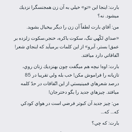
بارت: اينجا اين «تو» خيلي به آن زن همجنس­گرا نزديك
مي­شود. نه؟
من: آقاي بارت لطفاّ آن زن را ديگر بي­خيال بشويد.
«صداي لكّه­ي ننگ، سكوت باكره، خنجر،سكوت زل­زده بر
عمق! بستر، آبرو» از اين كلمات برمي­آيد كه اينجاي شعر!
اتّفاقاتي دارد مي­افتد.
بارت: اوه! نيچه هم مي­گفت چون به­نزديك زنان روي،
تازيانه را فراموش مكن! خب بله ولي تقريبا در 85
درصد شعرهاي فمينيستي از اين اتّفاقات در حدّ كلمه
مي­افتد. چيزهاي جديد را بگو دخترجان!
من: چيز جديد آن كبوتر فرضي است در هواي كودكي
كه… كه…
بارت: كه چي؟