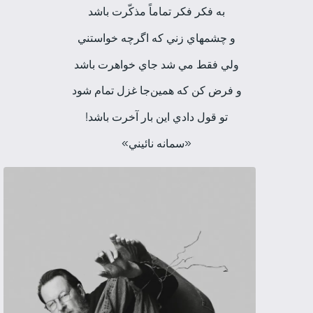
به فكر فكر تماماً مذكّرت باشد
و چشم­هاي زني كه اگرچه خواستني
ولي فقط مي شد جاي خواهرت باشد
و فرض كن كه همين‌جا غزل تمام شود
تو قول دادي اين بار آخرت باشد!
«سمانه نائيني»