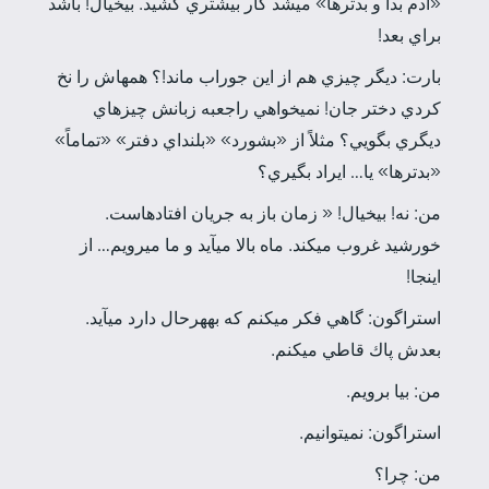
«آدم بدا و بدترها» مي­شد كار بيشتري كشيد. بي­خيال! باشد
براي بعد!
بارت: ديگر چيزي هم از اين جوراب ماند!؟ همه­اش را نخ
كردي دختر جان! نمي­خواهي راجع­به زبانش چيزهاي
ديگري بگويي؟ مثلاً از «بشورد» «بلنداي دفتر» «تماماً»
«بدترها» يا… ايراد بگيري؟
من: نه! بي­خيال! « زمان باز به جريان افتاده­است.
خورشيد غروب مي­كند. ماه بالا مي­آيد و ما مي­رويم… از
اينجا!
استراگون: گاهي فكر مي­كنم كه به­هر­حال دارد مي­آيد.
بعدش پاك قاطي مي­كنم.
من: بيا برويم.
استراگون: نمي­توانيم.
من: چرا؟