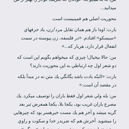
مي­دانيد…
محوريت اصلي هم فمينيست است.
بارت: اوه! باز هم همان تقابل مرد/زن، ياد حرف­هاي
«سيسكو» افتادم. «در فلسفه، زن پيوسته در سمت
انفعال قرار دارد، هربار كه…»
من: حالا بي­خيال! چيزي كه مي­خواهم بگويم اين است كه
دو شعر اول چه ارتباطي به اين محوريت دارند؟
بارت: «البتّه يادت باشد يگانگي يك متن نه در مبدأ بلكه
در مقصد آن است.»
من: بله ولي شعر اول فقط باران را توصيف مي­كرد. يك
مصرع باران غريب بود، يك­جا بلا، يك­جا هم­عرض تبر بعد
گريه مي­شد و آخر هم يك مست خيره­سر بود كه چيزهايي
را مي­شويد. آخرش هم كه ضرب­در خدا و سكوت و راوي