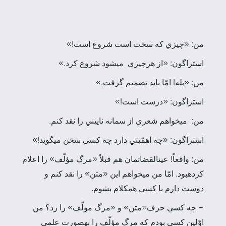
من: «چيزي كه سخت است شروع است!»
استراگون: «از هرچيزي
مي­شود شروع كرد.»
من: «بله! امّا بايد تصميم گرفت.»
استراگون: «درست است!»
من:
مي­خواهم شعري از سمانه ناييني را نقد كنم.
استراگون: «چه اهمّيتي دارد چه كسي سخن مي­گويد!»
من: واقعاً! عين­القضاتمان هم قبلاً «مرگ مؤلّف» را اعلام
كرده­بود. امّا من مي­خواهم اين «متن» را نقد كنم و
دوست دارم با كسي همكلام بشوم.
– چه كسي حرف«متن» و «مرگ مؤلّف» را زد؟ من
اوّلين كسي بودم كه مرگ مؤلّف را به­صورت علمي