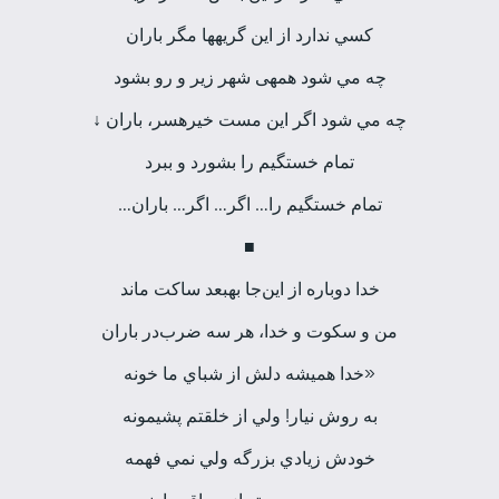
كسي ندارد از اين گريه­ها مگر باران
چه مي شود همه­ی شهر زير و رو بشود
چه مي شود اگر اين مست خيره­سر، باران ↓
تمام خستگيم را بشورد و ببرد
تمام خستگيم را… اگر… اگر… باران…
■
خدا دوباره از اين‌جا به­بعد ساكت ماند
من و سكوت و خدا، هر سه ضرب‌در باران
«خدا هميشه دلش از شباي ما خونه
به روش نيار! ولي از خلقتم پشيمونه
خودش زيادي بزرگه ولي نمي فهمه