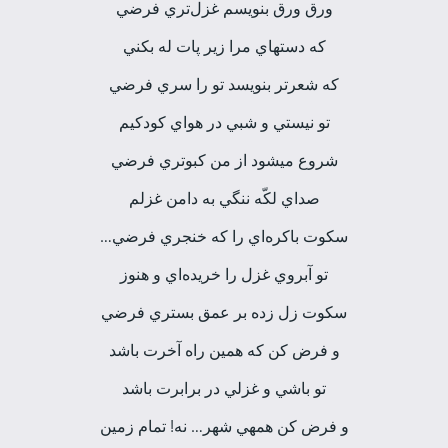
ورق ورق بنويسم غزل‌تري فرضي
كه دست­هاي مرا زير پات له بكني
كه شعرتر بنويسد تو را سري فرضي
تو نيستي و شبي در هواي كودكيم
شروع مي­شود از من كبوتري فرضي
صداي لكّه ننگي به دامن غزلم
سكوت باكره‌اي را كه خنجري فرضي…
تو آبروي غزل را خريده‌اي و هنوز
سكوت زل زده بر عمق بستري فرضي
و فرض كن كه همين راه آخرت باشد
تو باشي و غزلي در برابرت باشد
و فرض كن همه­ي شهر… نه! تمام زمين