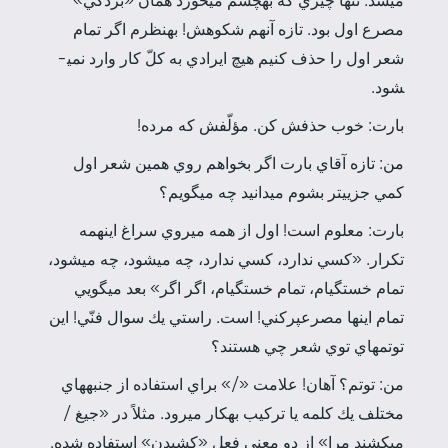
مي­شد. تنها چيزي كه به­چشم مي­خورد همان «بردگي»
مصرع اول بود. تازه آن­هم شكوهش! به­نظرم اگر تمام
شعر اول را حذف كنيم هيچ ايرادي به كلّ كار وارد نمي­
شود.
بارت: خوب حذفش كن. مؤلّفش كه مرده!
من: تازه آقاي بارت اگر بخواهم روي همين شعر اول
كمي جزيي­تر بشوم مي­دانيد چه مي­گويم؟
بارت: معلوم است! اول از همه مي­روي سراغ اين­همه
تكرار. «كسي ندارد، كسي ندارد، چه مي­شود، چه مي­شود،
تمام خستگي­ام، تمام خستگي­ام، اگر اگر» بعد مي­گويي
تمام اينها مصرع­پركني! است. راستي يك سوال فنّي! اين
توتم­هاي توي شعر چي هستند؟
من: توتم؟ آهان! علامت «/» براي استفاده از جنبه­هاي
مختلف يك كلمه يا تركيب به­كار مي­رود. مثلاً در «جيغ /
مي­كشند مرا» از دو معني فعل «كشيدن» استفاده شده.