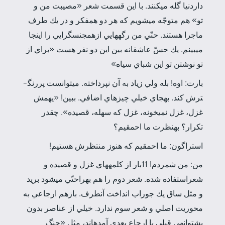
دار­دنيا گله مي­كنند. با اين قسمت شعر «مصيبت من و
تو» هم متوجّه مي­شويم كه هر دو همفكر و در يك طرف
ماجرا هستند. حتّي من رگه­هايي ازهمجنس­گرايي را اينجا
مي­بينم. يك حسّ عاشقانه بين اين دو نفر هست «براي از
تو نوشتن تو اين شباي سياه»
بارت: اوه! بله ولي زياد به آن نپرداخته. مي­توانست پررنگ­
ترش كند. به­جاي خيلي چيزهاي اضافي. ببين! «يه­مش
غزل، غزل نمي­خونه، غزل كه سهله، قصيده». چقدر
تكرار؟ به­نظرت ما احمقيم؟
استراگون: ما احمقيم كه هنوز منتظرش هستيم!
من: من شمردم! 11­بار از كلمه­هاي غزل و قصيده و
شعراستفاده شده. شعر دوم را هم به­راحتّي مي­شود بريد
و مثل ساق يك جوراب انداخت آن­طرف. بازهم ارجاعي به
محوريت اصلي و شعر سوم ندارد. خيلي از عناصر بدون
پشتوانه­ي قبلي يا ارجاع بعدي آمده­اند، مثل «جنگ