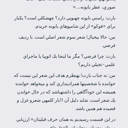
صوري، عطر بابونه،…»
بارت: راستي بابونه چه­بويي دارد؟ چه­شكلي است؟ يك­بار
براي «فوكو» از اين شامپوهاي بابونه خريدم.
من: حالا بي­خيال! شعر سوم شعر اصلي است. با رديف
فرضي.
بارت: چرا فرضي؟ مگر ما اينجا يك اتوپيا يا ماجراي
علمي-تخيلي داريم؟
من: نه جناب بارت! به­نظرم هدف اين شعر اين نيست كه
خواننده با شخصيت­ها همزادپنداري كند و مي­خواهد خواننده
هميشه اين خودآگاهي را داشته­باشد كه در حال خواندن
يك شعر است. شايد دليل آن 11­بار كلمه­ي شعرو غزل و
قصيده هم همين باشد.
در اين قسمت رسيديم به همان حرف قبلي­تان« ارزيابي
مردان به­عنوان متجاوزان بالفطره!»