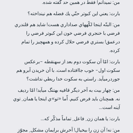
من: نمي­دانم! فقط در همين حد گفته شده.
بارت: يعني اين كبوتر حتّي يك فضله هم نينداخته؟
من: البتّه اينجا لكّه­هاي صداداري هست! شايد هم قلندري
فرضي با خنجري فرضي خون اين كبوتر فرضي را
درعمق! بستري فرضي حلال كرده و همه­چيز را تمام
كرده.
بارت: امّا آن سكوت دوم بعد از سه­نقطه –برعكس
سكوت اول- خوب جا­افتاده است. با آن خريدن آبرو هم
جوردرمي­آيد. راستي به سكوت خدا ربطي نداشت؟
من: چهار بيت به آخر ديگر قافيه به­تنگ مي­آيد! امّا رديف
نه. همچنان بايد فرض كنيم. اّما «تو»ي اينجا يا همان ِ توي
آينه است…
بارت: يا همان زن ِ فاعل ِ تماماً مذكّر كه…
من: نه! آن زن را بي­خيال! آخرش برايمان مشكل ِ مجوّز