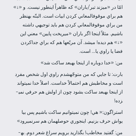
امّا در «مي­زند تبر/باران» كه ظاهراً اين­طور نيست. و «↓»
هم براي موقوف­المعاني كردن ابيات است. البتّه به­نظر
من براي موقوف­المعاني كردن هم بايد توجيهي داشته
باشيم. مثلاً اينجا اگر باران «مي­ريخت پايين» معني اين
«↓» هم ديده! مي­شد. آن مربّع­ها هم كه براي جدا­كردن
فضا يا راوي يا… است.
من: «خدا دوباره از اينجا به­بعد ساكت شد»
بارت: تا جايي كه من متوجّه­شدم راوي اول شخص مفرد
است و مخاطبش هم احتمالاً خداست. اصلاً خدا نمي­تواند
از اينجا به­بعد ساكت بشود چون از اولش هم حرفي نمي­
زده!
استراگون:« هي! چون نمي­توانيم ساكت باشيم پس بيا
يواش حرف بزنيم. اين­جوري حوصله­مان هم سر­نمي­رود»
من: گفتيد مخاطب! بگذاريد برويم سراغ شعر دوم. به­