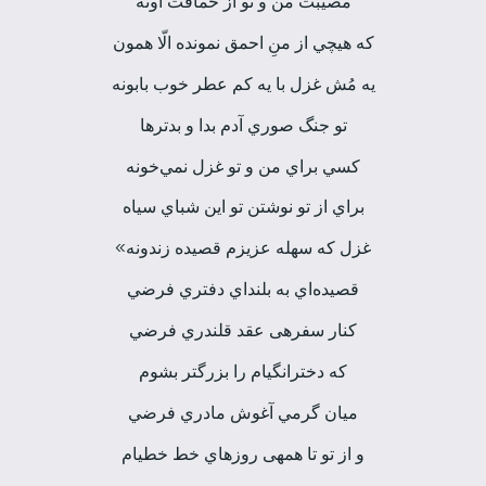
مصيبت من و تو از حماقت اونه
كه هيچي از منِ احمق نمونده الّا همون
يه مُش غزل با يه كم عطر خوب بابونه
تو جنگ صوري آدم بدا و بدترها
كسي براي من و تو غزل نمي‌خونه
براي از تو نوشتن تو اين شباي سياه
غزل كه سهله عزيزم قصيده زندونه»
قصيده‌اي به بلنداي دفتري فرضي
كنار سفره­ی عقد قلندري فرضي
كه دخترانگي­ام را بزرگتر بشوم
ميان گرمي آغوش مادري فرضي
و از تو تا همه­ی روزهاي خط خطي­ام