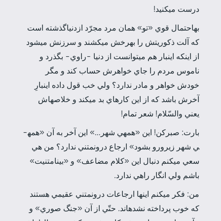
درست مي­كنيد!
به­احتمال قوي «تو» همان مرد مجرّد از­دنياگذشته است
كه آلت ذكوريتش را به­رخش مي­كشند و سرزنش مي­شود
از اينكه اينبار هم مي­توانست از دنيا -راوي- بگذرد و
ناموس مردم را جاي خواهرش حساب كند و مگر
خودش خواهر و مادر ندارد؟ ولي خب قول داده اين­بارِ
آخرش باشد كه از اين كارهاي بد مي­كند و خلاصه­اش
يعني والسّلام! شعر تمام!
بارت: صبركن! اين «همه­ي شهر…» اين آخر به آن «همه­
ي شهر زيرورو بشود» ارجاع درون­متني ندارد؟ من هي
سعي مي­كنم دنبال اين «كلام مضاعف» و «بينامتنيت»
باشم ولي انگار راهي ندارد.
من: فكر مي­كنم اينها ارجاعات درون­متني عقيمي هستند
كه خوب پرداخته نشده­اند. حتّي از آن «جنگ صوري» و